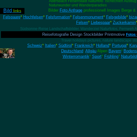
Adersbach Felsenstadt Naturfoto Tschechien Ausflug
Naturwunder und Wanderparadies
Bild
Bilder
Foto Anfrage
professionell Images Berge &
links
Felspaare
*
Hochfelsen
*
Felsformation
*
Felsenmonument
*
Felsgebilde
*
biza
Felsen
*
Liebespaar
*
Zuckerkamin
Südsonne-Reise Landschaftsbilder, Wanderziel Naturfotos, Fernweh Ab
Reisefotografie Design Stockbilder Printmotive
Fotos
Travel holidays pictures, nature landscape sto
Schweiz
*
Italien
*
Südtirol
*
Frankreich
*
Holland
*
Portugal
*
Kan
Deutschland
:
Allgäu
Alpen
Bayern
Bodens
*
Winterromantik
*
Sport
*
Frühling
*
Naturbild