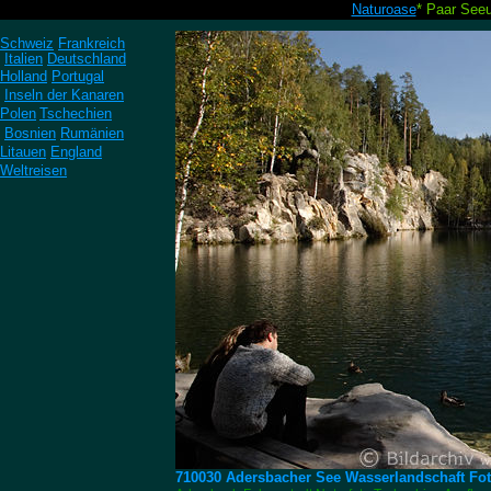
Naturoase
* Paar See
Schweiz
Frankreich
Italien
Deutschland
Holland
Portugal
Inseln der Kanaren
Polen
Tschechien
Bosnien
Rumänien
Litauen
England
Weltreisen
710030 Adersbacher See Wasserlandschaft Fot