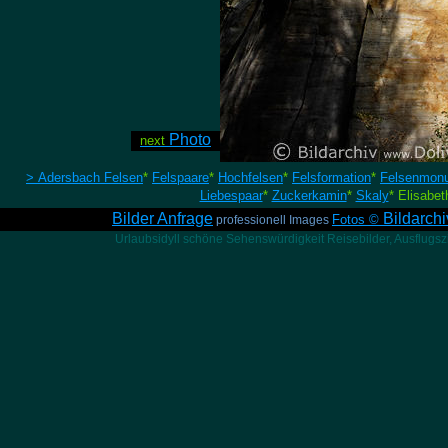
Photo
next
> Adersbach Felsen
*
Felspaare
*
Hochfelsen
*
Felsformation
*
Felsenmon
Liebespaar
*
Zuckerkamin
*
Skaly
* Elisabe
Bilder Anfrage
Bildarch
Fotos ©
professionell Images
Urlaubsidyll schöne Sehenswürdigkeit Reisebilder, Ausflugszie