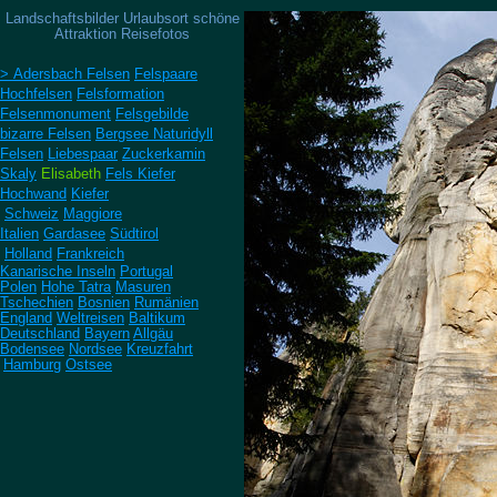
Landschaftsbilder Urlaubsort schöne
Attraktion Reisefotos
> Adersbach Felsen
Felspaare
Hochfelsen
Felsformation
Felsenmonument
Felsgebilde
bizarre Felsen
Bergsee Naturidyll
Felsen
Liebespaar
Zuckerkamin
Skaly
Elisabeth
Fels Kiefer
Hochwand
Kiefer
Schweiz
Maggiore
Italien
Gardasee
Südtirol
Holland
Frankreich
Kanarische Inseln
Portugal
Polen
Hohe Tatra
Masuren
Tschechien
Bosnien
Rumänien
England
Weltreisen
Baltikum
Deutschland
Bayern
Allgäu
Bodensee
Nordsee
Kreuzfahrt
Hamburg
Ostsee