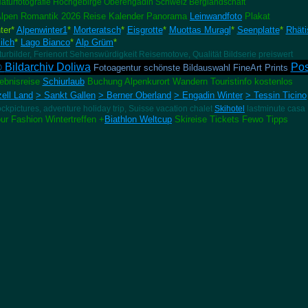
aturfotografie Hochgebirge
Obere
ngadin Schweiz Berglandschaft
lpen Romantik 2026 Reise Kalender Panorama
Leinwandfoto
Plakat
ter*
Alpenwinter1
*
Morteratsch
*
Eisgrotte
*
Muottas Muragl
*
Seenplatte
*
Rhät
ilch
*
Lago Bianco
*
Alp Grüm
*
rbilder, Ferienort Sehenswürdigkeit Reisemotove, Qualität Bildserie preiswert
Bildarchiv Doliwa
Pos
©
Fotoagentur schönste Bildauswahl FineArt Prints
lebnisreise
Schiurlaub
Buchung Alpenkurort Wandern Touristinfo kostenlos
ell Land
> Sankt Gallen
> Berner Oberland
> Engadin Winter
> Tessin Ticino
ockpictures, adventure holiday trip, Suisse vacation chalet
Skihotel
lastminute casa
r Fashion Wintertreffen +
Biathlon Weltcup
Skireise Tickets Fewo Tipps