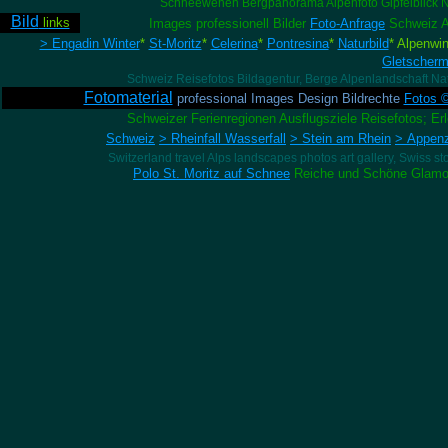
Schneewehen Bergpanorama Alpenfoto Gipfelblick N
Bild
links
Images professionell Bilder
Foto-Anfrage
Schweiz A
> Engadin Winter
*
St-Moritz
*
Celerina
*
Pontresina
*
Naturbild
* Alpenwin
Gletscherm
Schweiz Reisefotos Bildagentur, Berge Alpenlandschaft Natu
Fotomaterial
professional Images Design Bildrechte
Fotos 
Schweizer Ferienregionen Ausflugsziele Reisefotos; Er
Schweiz
> Rheinfall Wasserfall
> Stein am Rhein
> Appenz
Switzerland travel Alps landscapes photos art gallery, Swiss st
Polo St. Moritz auf Schnee
Reiche und Schöne Glamou